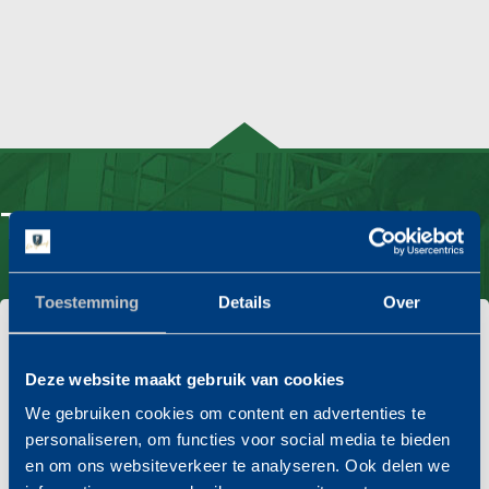
Tevreden klanten vertellen
Toestemming
Details
Over
Recensie voor De Graaf Verhuizingen
Deze website maakt gebruik van cookies
We gebruiken cookies om content en advertenties te
personaliseren, om functies voor social media te bieden
Ik wil graag mijn grote waardering uitspreken voor
en om ons websiteverkeer te analyseren. Ook delen we