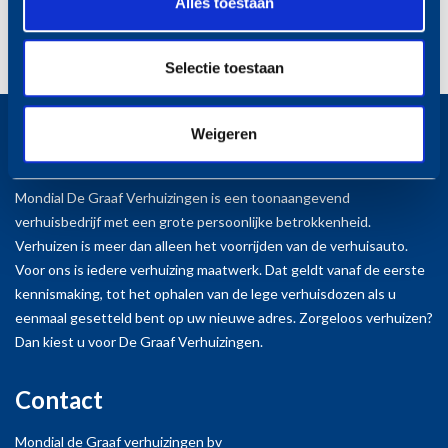
werk gingen. Elk meubelstuk en elke doos werd met
Alles toestaan
de grootste zorg behandeld, zonder ook maar een
enkele beschadiging. Dit getuigt van hun ervaring
Selectie toestaan
en aandacht voor detail.
Daarnaast was de sfeer tijdens het verhuizen erg
Weigeren
Over De Graaf
prettig. De verhuizers waren vriendelijk, vrolijk en
zorgden voor een positieve en ontspannen sfeer,
Mondial De Graaf Verhuizingen is een toonaangevend
verhuisbedrijf met een grote persoonlijke betrokkenheid.
wat zeker heeft bijgedragen aan een stressvrije
Verhuizen is meer dan alleen het voorrijden van de verhuisauto.
verhuisdag voor de cliënten en ons team.
Voor ons is iedere verhuizing maatwerk. Dat geldt vanaf de eerste
Ook hun flexibiliteit en bereidheid om mee te
kennismaking, tot het ophalen van de lege verhuisdozen als u
eenmaal gesetteld bent op uw nieuwe adres. Zorgeloos verhuizen?
denken waren indrukwekkend. Onverwachte
Dan kiest u voor De Graaf Verhuizingen.
situaties werden zonder problemen opgelost en
hun efficiënte aanpak zorgde ervoor dat alles
Contact
soepel en binnen de geplande tijd verliep. Ze
Mondial de Graaf verhuizingen bv