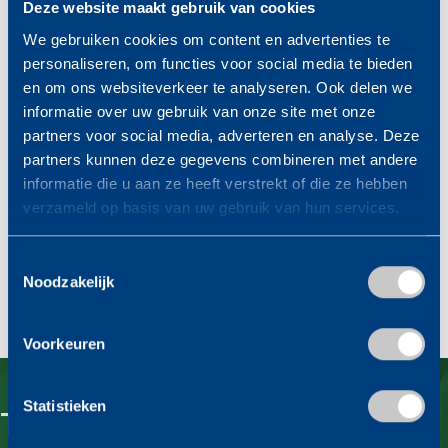
Deze website maakt gebruik van cookies
We gebruiken cookies om content en advertenties te
personaliseren, om functies voor social media te bieden
en om ons websiteverkeer te analyseren. Ook delen we
informatie over uw gebruik van onze site met onze
Garderobebox
Professionele verhuisdoos
partners voor social media, adverteren en analyse. Deze
nieuw
€
15,99
incl. 21% BTW
partners kunnen deze gegevens combineren met andere
€
4,00
incl. 21% BTW
informatie die u aan ze heeft verstrekt of die ze hebben
Toevoegen aan winkelwagen
verzameld op basis van uw gebruik van hun services.
Toevoegen aan winkelwagen
Toestemmingsselectie
Noodzakelijk
Voorkeuren
Statistieken
Tevreden klanten vertellen