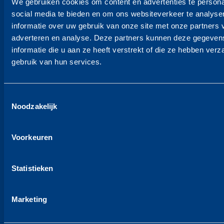
We gebruiken cookies om content en advertenties te persona
social media te bieden en om ons websiteverkeer te analyse
Kantoor Hoorn
informatie over uw gebruik van onze site met onze partners 
Mattisehof 12
adverteren en analyse. Deze partners kunnen deze gegeve
T +31 229 - 21 63 25
informatie die u aan ze heeft verstrekt of die ze hebben ver
KvK 60606908
gebruik van hun services.
BTW NL853981024B01
Beleidsverklaring KVGM
Toestemmingsselectie
Noodzakelijk
Snelmenu
Voorkeuren
Particulier
Particulier verhuizing
Internationaal verhuizen
Statistieken
Containeropslag Particulier
Zakelijk
Marketing
Internationaal verhuisbedrijf voor Bedrijven
Projectverhuizingen