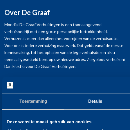
Over De Graaf
Mondial De Graaf Verhuizingen is een toonaangevend
verhuisbedrijf met een grote persoonlijke betrokkenheid.
Verhuizen is meer dan alleen het voorrijden van de verhuisauto.
Voor ons is iedere verhuizing maatwerk. Dat geldt vanaf de eerste
kennismaking, tot het ophalen van de lege verhuisdozen als u
eenmaal gesetteld bent op uw nieuwe adres. Zorgeloos verhuizen?
Dan kiest u voor De Graaf Verhuizingen.
Contact
Mondial de Graaf verhuizingen bv
Toestemming
Details
Berenkoog 83
1822 BN Alkmaar
T +31 72 - 564 16 25
Deze website maakt gebruik van cookies
E info@degraaf.com