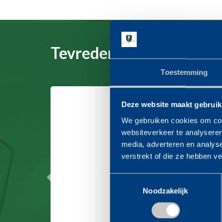
Tevreden klanten vertel
Toestemming
Deze website maakt gebruik
We gebruiken cookies om cont
In de laatste
websiteverkeer te analyseren
media, adverteren en analys
verstrekt of die ze hebben v
Dit betrof 
Toestemmingsselectie
Vorige
Praktisch en fle
Noodzakelijk
proje