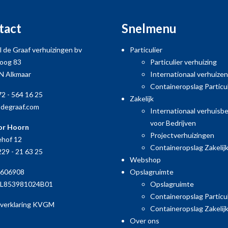
tact
Snelmenu
 de Graaf verhuizingen bv
Particulier
oog 83
Particulier verhuizing
N Alkmaar
Internationaal verhuizen
Containeropslag Particul
2 - 564 16 25
Zakelijk
@degraaf.com
Internationaal verhuisbe
voor Bedrijven
or Hoorn
Projectverhuizingen
ehof 12
Containeropslag Zakelij
29 - 21 63 25
Webshop
0606908
Opslagruimte
L853981024B01
Opslagruimte
Containeropslag Particul
sverklaring KVGM
Containeropslag Zakelij
Over ons