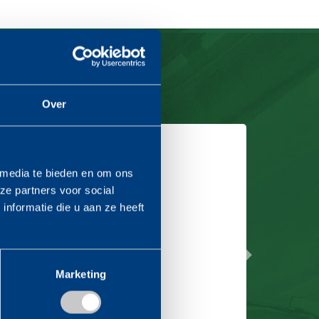
Over
 media te bieden en om ons
evoerd voor de
ze partners voor social
nformatie die u aan ze heeft
itjenhorn en
Volgende
mensen is ook dit
Marketing
voerd.