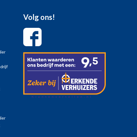
Volg ons!
ier
drijf
k
ier
k