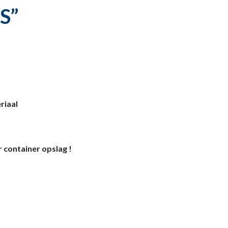
S”
,
riaal
r container opslag !