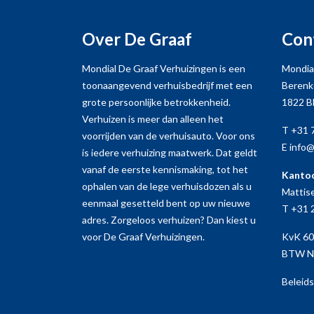
Over De Graaf
Con
Mondial De Graaf Verhuizingen is een
Mondial
toonaangevend verhuisbedrijf met een
Berenk
grote persoonlijke betrokkenheid.
1822 B
Verhuizen is meer dan alleen het
T +31 7
voorrijden van de verhuisauto. Voor ons
E info
is iedere verhuizing maatwerk. Dat geldt
vanaf de eerste kennismaking, tot het
Kanto
ophalen van de lege verhuisdozen als u
Mattis
eenmaal gesetteld bent op uw nieuwe
T +31 2
adres. Zorgeloos verhuizen? Dan kiest u
voor De Graaf Verhuizingen.
KvK 6
BTW N
Beleid