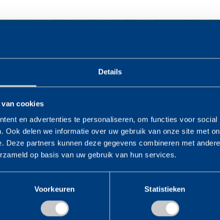
len
Details
 van cookies
Verhuizing Gemeentehuis Schagen
ent en advertenties te personaliseren, om functies voor social
 weken van het jaar 2012 hebben wij de verhuizing uitg
. Ook delen we informatie over uw gebruik van onze site met on
gemeente Schagen.
e. Deze partners kunnen deze gegevens combineren met andere i
erzameld op basis van uw gebruik van hun services.
het samenvoegen van de 3 gemeentehuizen Schagen, Tu
Schagerbrug.
xibel als we zijn, en met een geolied team van ervaren 
Voorkeuren
Statistieken
ct naar volle tevredenheid van de opdrachtgever uitge