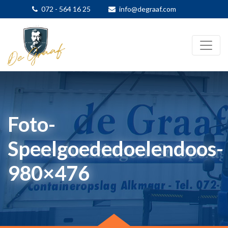
072 - 564 16 25
info@degraaf.com
Foto-
Speelgoededoelendoos-
980×476