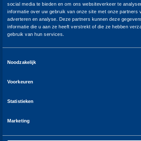
social media te bieden en om ons websiteverkeer te analyse
Kantoor Hoorn
betrouwbaar en professioneel, maar ook een plezier
informatie over uw gebruik van onze site met onze partners 
Mattisehof 12
om mee samen te werken. Ik zou hen zonder enige
adverteren en analyse. Deze partners kunnen deze gegeve
T +31 229 - 21 63 25
informatie die u aan ze heeft verstrekt of die ze hebben ver
aarzeling aanbevelen voor elke verhuizing!
KvK 60606908
gebruik van hun services.
BTW NL853981024B01
,
Beleidsverklaring KVGM
Toestemmingsselectie
Noodzakelijk
Snelmenu
Voorkeuren
Particulier
Particulier verhuizing
Internationaal verhuizen
Statistieken
Containeropslag Particulier
Zakelijk
Marketing
Internationaal verhuisbedrijf voor Bedrijven
Projectverhuizingen
Containeropslag Zakelijk