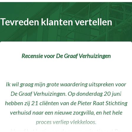
Tevreden klanten vertellen
Recensie voor De Graaf Verhuizingen
Ik wil graag mijn grote waardering uitspreken voor
De Graaf Verhuizingen. Op donderdag 20 juni
Vorige
Volg
hebben zij 21 cliënten van de Pieter Raat Stichting
verhuisd naar een nieuwe zorgvilla, en het hele
proces verliep vlekkeloos.
Vanaf het begin was de communicatie met De