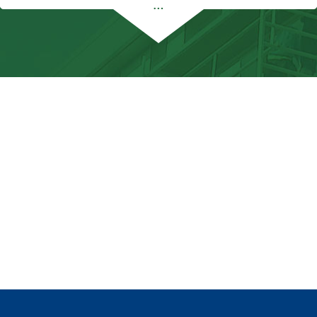
…
Graaf Verhuizingen uitstekend. Ze waren altijd
bereikbaar, reageerden snel op vragen en gaven
duidelijke informatie over wat we konden
verwachten. Hun professionaliteit en
klantvriendelijkheid gaven ons direct vertrouwen
in hun diensten.
Op de verhuisdag zelf kwamen ze stipt op tijd aan,
volledig voorbereid en goed georganiseerd. Wat me
vooral opviel, was hoe netjes en zorgvuldig ze te
werk gingen. Elk meubelstuk en elke doos werd met
de grootste zorg behandeld, zonder ook maar een
enkele beschadiging. Dit getuigt van hun ervaring
en aandacht voor detail.
Daarnaast was de sfeer tijdens het verhuizen erg