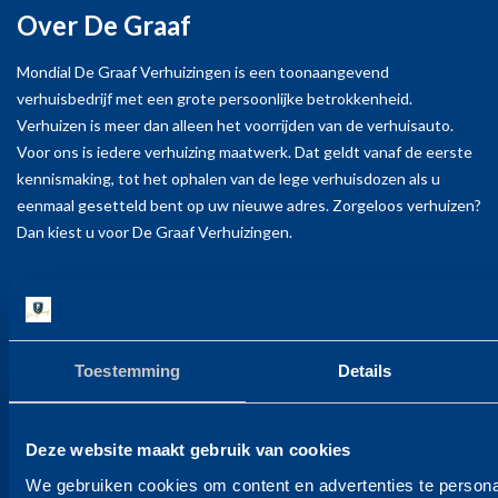
Over De Graaf
prettig. De verhuizers waren vriendelijk, vrolijk en
zorgden voor een positieve en ontspannen sfeer,
Mondial De Graaf Verhuizingen is een toonaangevend
verhuisbedrijf met een grote persoonlijke betrokkenheid.
wat zeker heeft bijgedragen aan een stressvrije
Verhuizen is meer dan alleen het voorrijden van de verhuisauto.
verhuisdag voor de cliënten en ons team.
Voor ons is iedere verhuizing maatwerk. Dat geldt vanaf de eerste
Ook hun flexibiliteit en bereidheid om mee te
kennismaking, tot het ophalen van de lege verhuisdozen als u
eenmaal gesetteld bent op uw nieuwe adres. Zorgeloos verhuizen?
denken waren indrukwekkend. Onverwachte
Dan kiest u voor De Graaf Verhuizingen.
situaties werden zonder problemen opgelost en
hun efficiënte aanpak zorgde ervoor dat alles
Contact
soepel en binnen de geplande tijd verliep. Ze
Mondial de Graaf verhuizingen bv
namen de tijd om alles correct en volgens onze
Berenkoog 83
Toestemming
Details
wensen te plaatsen, wat de overgang voor de
1822 BN Alkmaar
cliënten veel gemakkelijker maakte.
T +31 72 - 564 16 25
Deze website maakt gebruik van cookies
Kortom, De Graaf Verhuizingen heeft onze
E info@degraaf.com
We gebruiken cookies om content en advertenties te persona
verwachtingen overtroffen. Ze zijn niet alleen