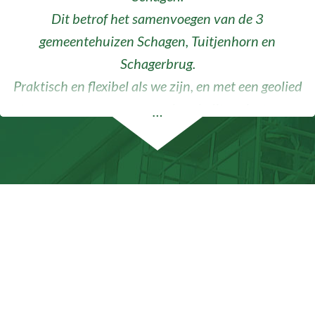
Dit betrof het samenvoegen van de 3
Vorige
Volg
gemeentehuizen Schagen, Tuitjenhorn en
Schagerbrug.
Praktisch en flexibel als we zijn, en met een geolied
team van ervaren mensen is ook dit project naar
…
volle tevredenheid van de opdrachtgever
uitgevoerd.
Graag verwijzen wij u dan ook naar onderstaande
brief met deze inhoud :
Mondial de Graaf Verhuizingen & Opslag heeft
voor de nieuwe gemeente Schagen de verhuizing
uitgevoerd.
Voor de gemeente Schagen sloot er één