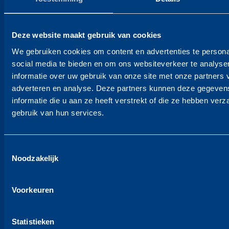
Mondial de Graaf verhuizingen bv
Berenkoog 83
1822 BN Alkmaar
Deze website maakt gebruik van cookies
We gebruiken cookies om content en advertenties te persona
T +31 72 - 564 16 25
social media te bieden en om ons websiteverkeer te analyse
E info@degraaf.com
informatie over uw gebruik van onze site met onze partners 
Kantoor Hoorn
adverteren en analyse. Deze partners kunnen deze gegeve
Mattisehof 12
informatie die u aan ze heeft verstrekt of die ze hebben ver
T +31 229 - 21 63 25
gebruik van hun services.
KvK 60606908
BTW NL853981024B01
Toestemmingsselectie
Noodzakelijk
Beleidsverklaring KVGM
Snelmenu
Voorkeuren
Particulier
Statistieken
Particulier verhuizing