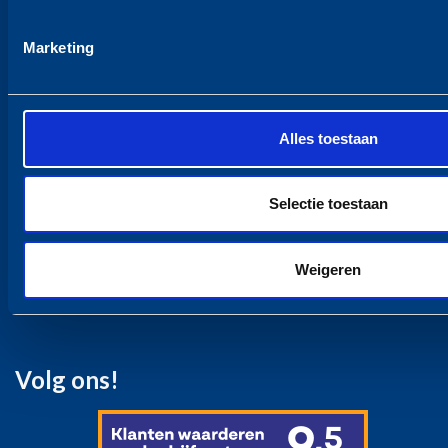
Internationaal verhuizen
Containeropslag Particulier
Marketing
Zakelijk
Internationaal verhuisbedrijf voor Bedrijven
Projectverhuizingen
Containeropslag Zakelijk
Alles toestaan
Webshop
Opslagruimte
Selectie toestaan
Opslagruimte
Containeropslag Particulier
Containeropslag Zakelijk
Weigeren
Over ons
Contact
Volg ons!