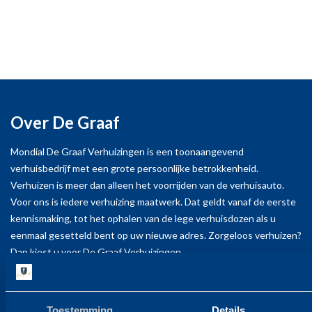
gemeentehuis en waren er veel interne en externe
verhuisbewegingen.
Ook het archief en de kunst moest verhuisd
worden.
In het korte tijdsbestek heeft Mondial de Graaf dit
Over De Graaf
project succesvol voor ons uitgevoerd.
Met name het persoonlijke contact, flexibiliteit, de
Mondial De Graaf Verhuizingen is een toonaangevend
verhuisbedrijf met een grote persoonlijke betrokkenheid.
vaste contactpersonen per locatie en de korte
Verhuizen is meer dan alleen het voorrijden van de verhuisauto.
lijnen
Voor ons is iedere verhuizing maatwerk. Dat geldt vanaf de eerste
maakt dat wij terugkijken op een goede
kennismaking, tot het ophalen van de lege verhuisdozen als u
eenmaal gesetteld bent op uw nieuwe adres. Zorgeloos verhuizen?
samenwerking en een hele fijne verhuisperiode.
Dan kiest u voor De Graaf Verhuizingen.
Bedankt Mondial de Graaf Verhuizingen & Opslag !
Contact
Maaike Ligthart, Schagen
Toestemming
Details