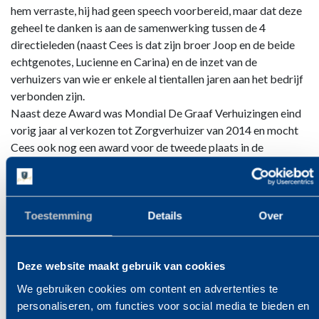
hem verraste, hij had geen speech voorbereid, maar dat deze
geheel te danken is aan de samenwerking tussen de 4
directieleden (naast Cees is dat zijn broer Joop en de beide
echtgenotes, Lucienne en Carina) en de inzet van de
verhuizers van wie er enkele al tientallen jaren aan het bedrijf
verbonden zijn.
Naast deze Award was Mondial De Graaf Verhuizingen eind
vorig jaar al verkozen tot Zorgverhuizer van 2014 en mocht
Cees ook nog een award voor de tweede plaats in de
competitie voor vriendelijkste buitendienst mee naar de
Berenkoog nemen.
Het ziet er naar uit dat 2014 echt een verdiend feestjaar aan
het worden is voor de derde generatie van de sinds 1929
Toestemming
Details
Over
bestaande Erkende Verhuizer.
Fotos: FotoDikken-Leeuwarden ( vrij voor gebruik ovv
Deze website maakt gebruik van cookies
herkomst)
We gebruiken cookies om content en advertenties te
personaliseren, om functies voor social media te bieden en