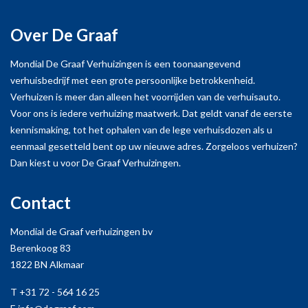
Wat me ook opviel tijdens mijn verhuizing met
Over De Graaf
Mondial de Graaf Verhuizingen was hun
persoonlijke betrokkenheid bij het hele proces.
Mondial De Graaf Verhuizingen is een toonaangevend
verhuisbedrijf met een grote persoonlijke betrokkenheid.
Vanaf het eerste contact was het duidelijk dat ze
Verhuizen is meer dan alleen het voorrijden van de verhuisauto.
echt geïnteresseerd waren in mijn specifieke
Voor ons is iedere verhuizing maatwerk. Dat geldt vanaf de eerste
behoeften en wensen. Ze namen de tijd om mijn
kennismaking, tot het ophalen van de lege verhuisdozen als u
eenmaal gesetteld bent op uw nieuwe adres. Zorgeloos verhuizen?
vragen te beantwoorden en mij gerust te stellen
Dan kiest u voor De Graaf Verhuizingen.
over het verloop van de verhuizing. Het team was
zeer professioneel en zorgde ervoor dat alles soepel
Contact
verliep.
Mondial de Graaf verhuizingen bv
Een ander aspect dat ik erg waardeerde, was de
Berenkoog 83
1822 BN Alkmaar
prettige communicatie met het team van Mondial
de Graaf Verhuizingen. Ze waren altijd bereikbaar
T +31 72 - 564 16 25