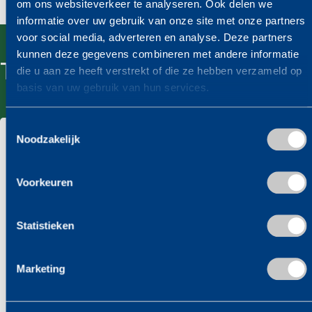
om ons websiteverkeer te analyseren. Ook delen we
informatie over uw gebruik van onze site met onze partners
voor social media, adverteren en analyse. Deze partners
kunnen deze gegevens combineren met andere informatie
Tevreden klanten vertellen
die u aan ze heeft verstrekt of die ze hebben verzameld op
basis van uw gebruik van hun services.
Toestemmingsselectie
Noodzakelijk
Mondial de Graaf Verhuizingen –
Uitmuntend in Service & Betrokkenheid.
Voorkeuren
Ik heb onlangs gebruik gemaakt van de diensten
van Mondial de Graaf Verhuizingen, een modern
Statistieken
verhuisbedrijf gevestigd in Alkmaar. Mijn ervaring
Vorige
Volg
met dit bedrijf was uitermate positief en ik kan ze
Marketing
ten zeerste aanbevelen voor iedereen die op zoek is
naar een professionele en betrouwbare