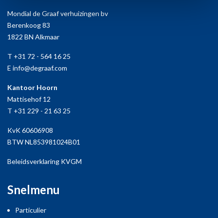
Mondial de Graaf verhuizingen bv
Berenkoog 83
1822 BN Alkmaar
T +31 72 - 564 16 25
E info@degraaf.com
Kantoor Hoorn
Mattisehof 12
T +31 229 - 21 63 25
KvK 60606908
BTW NL853981024B01
Beleidsverklaring KVGM
Snelmenu
Particulier