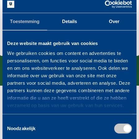
verhuizen .Maar dinsdagmorgen rond
11.00uureen grote auto en 5 man sterk zorgden er
Vorige
Volg
voor dat rond 16.30uur alles was ingeladen
Toestemming
Details
Over
woensdag een vlot uitladen en alles keurig op de
aangeduide plaatsen Een fooi was het wel waard
Deze website maakt gebruik van cookies
…
We gebruiken cookies om content en advertenties te
Aad van der Meer , Hoorn
personaliseren, om functies voor social media te bieden
en om ons websiteverkeer te analyseren. Ook delen we
Aad van der Meer, Hoorn
informatie over uw gebruik van onze site met onze
partners voor social media, adverteren en analyse. Deze
partners kunnen deze gegevens combineren met andere
informatie die u aan ze heeft verstrekt of die ze hebben
verzameld op basis van uw gebruik van hun services.
Toestemmingsselectie
Noodzakelijk