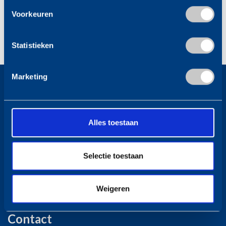
Voorkeuren
Statistieken
Marketing
Over De Graaf
Mondial De Graaf Verhuizingen is een toonaangevend
Alles toestaan
verhuisbedrijf met een grote persoonlijke betrokkenheid.
Verhuizen is meer dan alleen het voorrijden van de verhuisauto.
Voor ons is iedere verhuizing maatwerk. Dat geldt vanaf de eerste
Selectie toestaan
kennismaking, tot het ophalen van de lege verhuisdozen als u
eenmaal gesetteld bent op uw nieuwe adres. Zorgeloos verhuizen?
Weigeren
Dan kiest u voor De Graaf Verhuizingen.
Contact