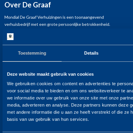
Over De Graaf
Mondial de Graaf Verhuizingen was hun
persoonlijke betrokkenheid bij het hele proces.
Mondial De Graaf Verhuizingen is een toonaangevend
verhuisbedrijf met een grote persoonlijke betrokkenheid.
Vanaf het eerste contact was het duidelijk dat ze
Verhuizen is meer dan alleen het voorrijden van de verhuisauto.
echt geïnteresseerd waren in mijn specifieke
Voor ons is iedere verhuizing maatwerk. Dat geldt vanaf de eerste
behoeften en wensen. Ze namen de tijd om mijn
kennismaking, tot het ophalen van de lege verhuisdozen als u
eenmaal gesetteld bent op uw nieuwe adres. Zorgeloos verhuizen?
vragen te beantwoorden en mij gerust te stellen
Toestemming
Details
Dan kiest u voor De Graaf Verhuizingen.
over het verloop van de verhuizing. Het team was
zeer professioneel en zorgde ervoor dat alles soepel
Deze website maakt gebruik van cookies
Contact
verliep.
We gebruiken cookies om content en advertenties te persona
Mondial de Graaf verhuizingen bv
voor social media te bieden en om ons websiteverkeer te an
Een ander aspect dat ik erg waardeerde, was de
Berenkoog 83
we informatie over uw gebruik van onze site met onze partne
1822 BN Alkmaar
media, adverteren en analyse. Deze partners kunnen deze 
prettige communicatie met het team van Mondial
met andere informatie die u aan ze heeft verstrekt of die z
de Graaf Verhuizingen. Ze waren altijd bereikbaar
T +31 72 - 564 16 25
basis van uw gebruik van hun services.
E info@degraaf.com
en reageerden snel op mijn vragen en verzoeken.