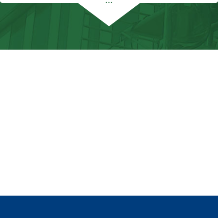
Een van de aspecten die Mondial de Graaf
Verhuizingen onderscheidt, is hun focus op
moderne technologieën en duurzaamheid. Ze
voeren ook een indrukwekkend aantal van meer
dan 3000 verhuizingen per jaar uit, en ik was blij
te ontdekken dat ze rijden op Neste MY Renewable
Diesel. Dit toont aan dat ze zich inzetten voor het
verminderen van hun ecologische voetafdruk en
het gebruik van duurzame brandstoffen om zo het
milieu te sparen. Dit aspect sprak me enorm aan,
omdat ik als klant waarde hecht aan bedrijven die
zich inzetten voor milieuvriendelijke praktijken.
Wat me ook opviel tijdens mijn verhuizing met